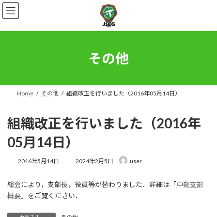
コ
ナ
ン
ビ
テ
ゲ
ン
ー
ツ
シ
へ
ョ
その他
ス
ン
キ
に
ッ
移
プ
動
Home
その他
組織改正を行いました（2016年05月14日）
組織改正を行いました（2016年
05月14日）
最
2016年5月14日
2024年2月5日
user
終
更
総会により，支部長，役員等が替わりました．詳細は「
中部支部
新
日
概要
」をご覧ください．
時
: