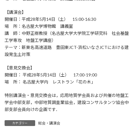
:
【講演会】
開催日：平成28年5月14日（土） 15:00-16:30
場 所：名古屋大学博物館 講義室
講 師：中野正樹教授（名古屋大学大学院工学研究科 社会基盤
工学専攻 地盤工学講座）
テーマ：新東名高速道路 豊田東JCT-浜松いなさJCTにおける建
設発生土対策
【意見交換会】
開催日： 平成28年5月14日（土） 17:00-19:00
場 所： 名古屋大学内 レストラン「花の木」
特別講演会・意見交換会は，応用地質学会員および共催の地盤工
学会中部支部，中部地質調査業協会，建設コンサルタンツ協会中
部支部会員向けの企画です．
総会・講演会
カテゴリー