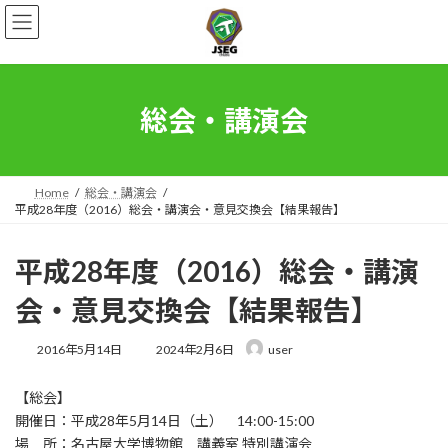
コ
ナ
ン
ビ
テ
ゲ
ン
ー
ツ
シ
へ
ョ
総会・講演会
ス
ン
キ
に
ッ
移
プ
動
Home
総会・講演会
平成28年度（2016）総会・講演会・意見交換会【結果報告】
平成28年度（2016）総会・講演
会・意見交換会【結果報告】
最
2016年5月14日
2024年2月6日
user
終
更
【総会】
新
日
開催日：平成28年5月14日（土） 14:00-15:00
時
場 所：名古屋大学博物館 講義室 特別講演会