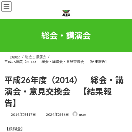
コ
ナ
ン
ビ
テ
ゲ
ン
ー
ツ
シ
へ
ョ
総会・講演会
ス
ン
キ
に
ッ
移
プ
動
Home
総会・講演会
平成26年度（2014） 総会・講演会・意見交換会 【結果報告】
平成26年度（2014） 総会・講
演会・意見交換会 【結果報
告】
最
2014年5月17日
2024年2月6日
user
終
更
【顧問会】
新