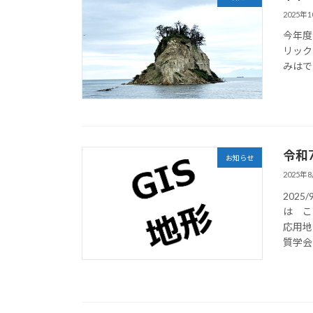
2025年
今年度
リック
みはで
令和
お知らせ
2025年
202
は こ
応用地
質学会中