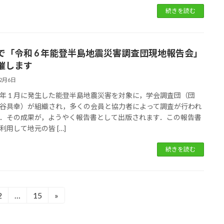
続きを読む
で「令和 6 年能登半島地震災害調査団現地報告会」
催します
12月6日
6 年 1 月に発生した能登半島地震災害を対象に，学会調査団（団
谷具幸）が組織され，多くの会員と協力者によって調査が行われ
．その成果が，ようやく報告書として出版されます．この報告書
利用して地元の皆 […]
続きを読む
2
…
15
»
固
固
定
定
ペ
ペ