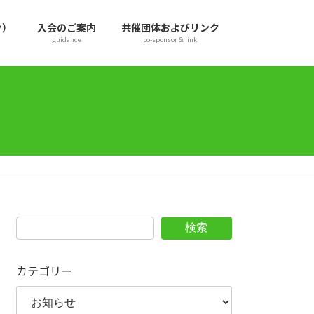
分）
入会のご案内
共催団体およびリンク
guidance
co-sponsor & link
検索
カテゴリー