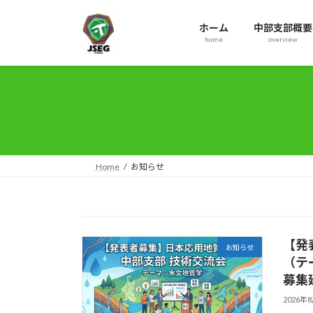
コ
ナ
ン
ビ
ホーム
中部支部概要
テ
ゲ
home
overview
ン
ー
ツ
シ
へ
ョ
ス
ン
キ
に
ッ
移
プ
動
Home
お知らせ
【発
お知らせ
（テ
募集
2026年