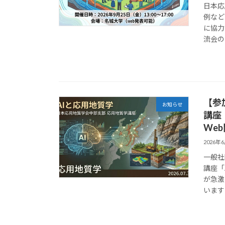
日本応
例など
に協力
流会の
【参
お知らせ
講座
We
2026年
一般社
講座「
が急激
います 