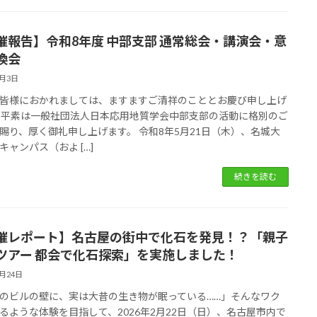
催報告】令和8年度 中部支部 通常総会・講演会・意
換会
6月3日
皆様におかれましては、ますますご清祥のこととお慶び申し上げ
 平素は一般社団法人日本応用地質学会中部支部の活動に格別のご
賜り、厚く御礼申し上げます。 令和8年5月21日（木）、名城大
キャンパス（およ […]
続きを読む
催レポート】名古屋の街中で化石を発見！？「親子
ツアー 都会で化石探索」を実施しました！
2月24日
のビルの壁に、実は大昔の生き物が眠っている……」そんなワク
るような体験を目指して、2026年2月22日（日）、名古屋市内で