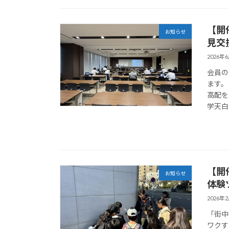
【開
お知らせ
見交
2026年
会員の
ます。
高配を
学天白
【開
お知らせ
体験
2026年
「街中
ワクす