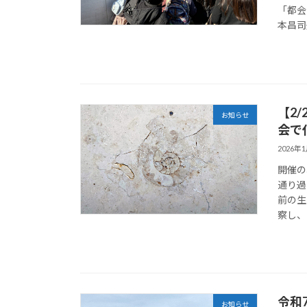
「都会
本昌司
【2
お知らせ
会で
2026年
開催の
通り過
前の生
察し、
令和
お知らせ