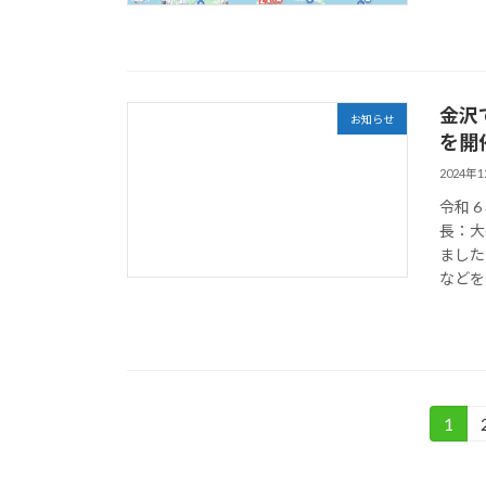
金沢
お知らせ
を開
2024年
令和 
長：大
ました
などを
投
1
固
定
稿
ペ