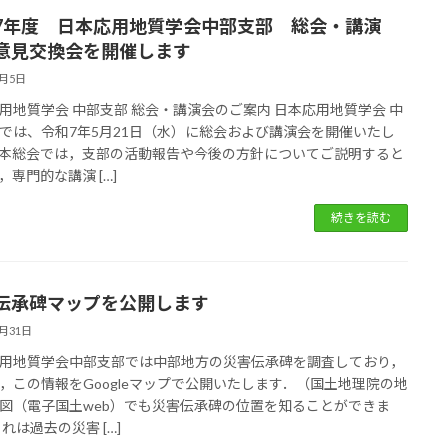
7年度 日本応用地質学会中部支部 総会・講演
意見交換会を開催します
5月5日
用地質学会 中部支部 総会・講演会のご案内 日本応用地質学会 中
では、令和7年5月21日（水）に総会および講演会を開催いたし
本総会では，支部の活動報告や今後の方針についてご説明すると
，専門的な講演 […]
続きを読む
伝承碑マップを公開します
3月31日
用地質学会中部支部では中部地方の災害伝承碑を調査しており，
，この情報をGoogleマップで公開いたします．（国土地理院の地
図（電子国土web）でも災害伝承碑の位置を知ることができま
これは過去の災害 […]