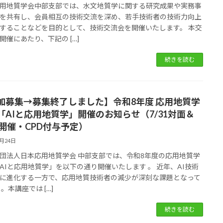
用地質学会中部支部では、水文地質学に関する研究成果や実務事
を共有し、会員相互の技術交流を深め、若手技術者の技術力向上
することなどを目的として、技術交流会を開催いたします。 本交
開催にあたり、下記の […]
続きを読む
加募集→募集終了しました】令和8年度 応用地質学
「AIと応用地質学」開催のお知らせ（7/31対面＆
b開催・CPD付与予定）
6月24日
団法人日本応用地質学会 中部支部では、令和8年度の応用地質学
AIと応用地質学」を以下の通り開催いたします 。 近年、AI技術
に進化する一方で、応用地質技術者の減少が深刻な課題となって
。本講座では […]
続きを読む