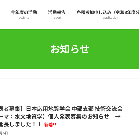
今年度の活動
活動報告
各種参加申し込み（令和8年度
activity
report
application
お知らせ
表者募集】日本応用地質学会 中部支部 技術交流会
ーマ：水文地質学）個人発表募集のお知らせ →
延長しました！！
新着!!
8月6日